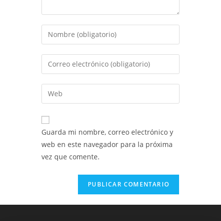
Introduce
tu
nombre
Introduce
o
tu
nombre
dirección
Introduce
de
de
la
usuario
correo
URL
para
electrónico
de
comentar
Guarda mi nombre, correo electrónico y
para
tu
web en este navegador para la próxima
comentar
web
vez que comente.
(opcional)