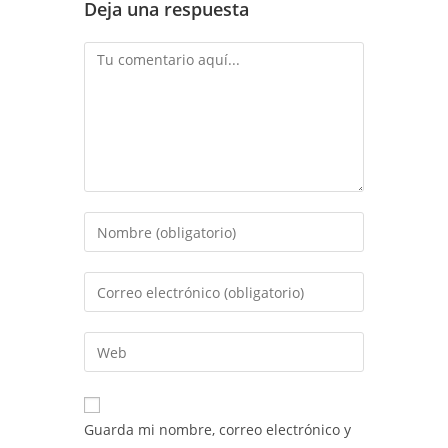
Deja una respuesta
Comentario
Introduce
tu
nombre
Introduce
o
tu
nombre
dirección
Introduce
de
de
la
usuario
correo
URL
para
electrónico
de
comentar
Guarda mi nombre, correo electrónico y
para
tu