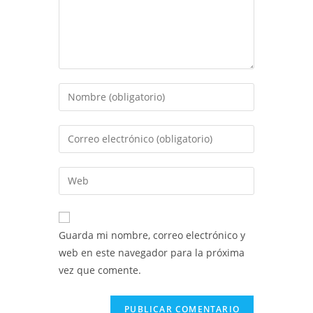
Introduce
tu
nombre
Introduce
o
tu
nombre
dirección
Introduce
de
de
la
usuario
correo
URL
para
electrónico
de
comentar
Guarda mi nombre, correo electrónico y
para
tu
web en este navegador para la próxima
comentar
web
vez que comente.
(opcional)