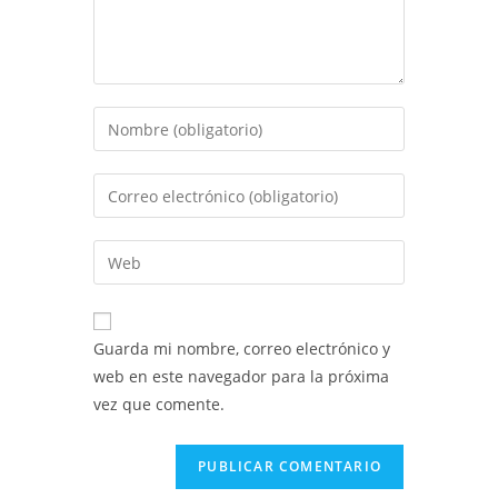
Introduce
tu
nombre
Introduce
o
tu
nombre
dirección
Introduce
de
de
la
usuario
correo
URL
para
electrónico
de
comentar
Guarda mi nombre, correo electrónico y
para
tu
web en este navegador para la próxima
comentar
web
vez que comente.
(opcional)