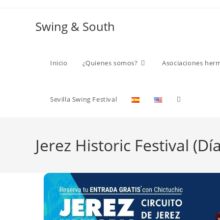
Ir
al
Swing & South
contenido
Inicio
¿Quienes somos?
Asociaciones her
Alternar
Sevilla Swing Festival
búsqueda
Jerez Historic Festival (Día
de
la