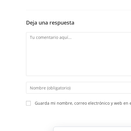
Deja una respuesta
Comentario
Introduce
tu
nombre
Guarda mi nombre, correo electrónico y web en 
o
nombre
de
usuario