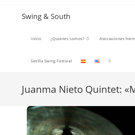
Ir
al
Swing & South
contenido
Inicio
¿Quienes somos?
Asociaciones her
Alternar
Sevilla Swing Festival
búsqueda
Juanma Nieto Quintet: «
de
la