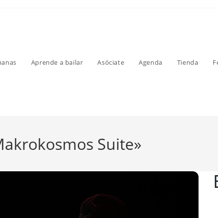
manas
Aprende a bailar
Asóciate
Agenda
Tienda
F
Makrokosmos Suite»