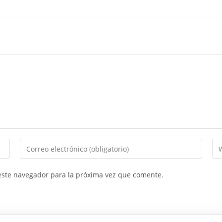
Introduce
In
tu
la
dirección
UR
este navegador para la próxima vez que comente.
de
de
correo
tu
electrónico
we
para
(op