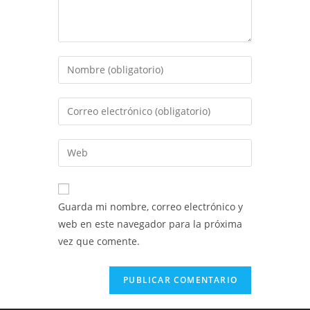
Introduce
tu
nombre
Introduce
o
tu
nombre
dirección
Introduce
de
de
la
usuario
correo
URL
para
electrónico
de
comentar
Guarda mi nombre, correo electrónico y
para
tu
web en este navegador para la próxima
comentar
web
vez que comente.
(opcional)