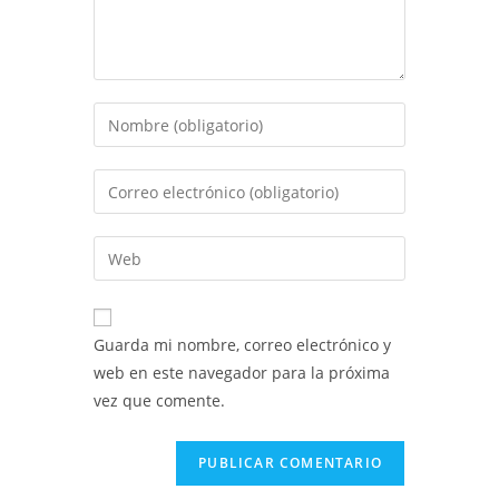
Introduce
tu
nombre
Introduce
o
tu
nombre
dirección
Introduce
de
de
la
usuario
correo
URL
para
electrónico
de
comentar
Guarda mi nombre, correo electrónico y
para
tu
web en este navegador para la próxima
comentar
web
vez que comente.
(opcional)