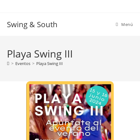
Ir
al
contenido
Swing & South
Menú
Playa Swing III
>
Eventos
>
Playa Swing III