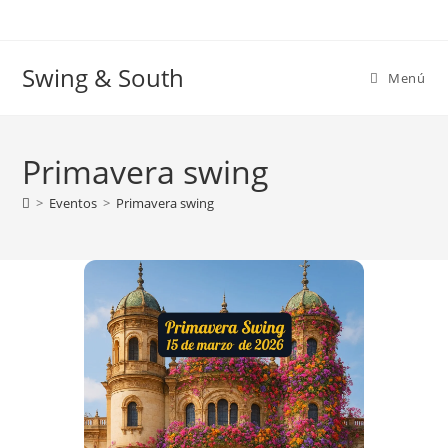
Ir
al
contenido
Swing & South
Menú
Primavera swing
>
Eventos
>
Primavera swing