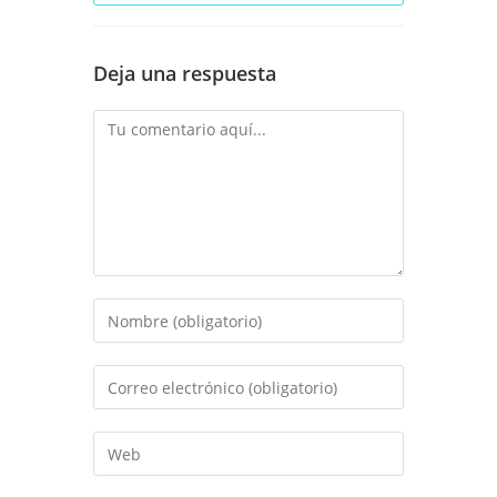
Deja una respuesta
Comentario
Introduce
tu
nombre
Introduce
o
tu
nombre
dirección
Introduce
de
de
la
usuario
correo