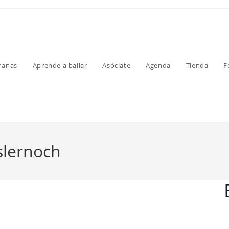
manas
Aprende a bailar
Asóciate
Agenda
Tienda
F
slernoch