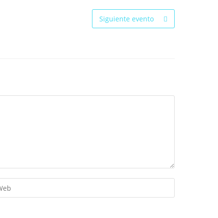
Siguiente evento
troduce
L