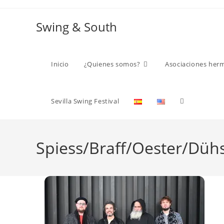
Ir
al
Swing & South
contenido
Inicio
¿Quienes somos?
Asociaciones her
Alternar
Sevilla Swing Festival
búsqueda
Spiess/Braff/Oester/Düh
de
la