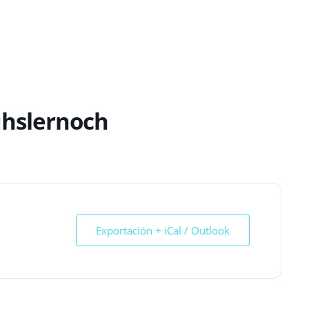
ühslernoch
Exportación + iCal / Outlook