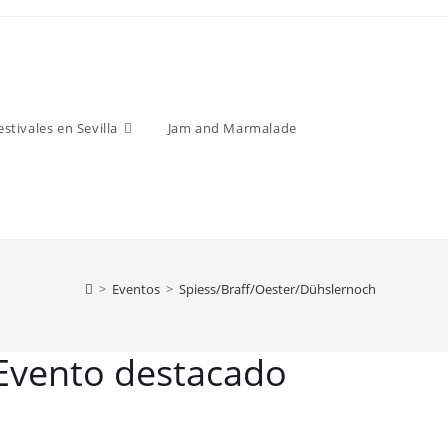
estivales en Sevilla
Jam and Marmalade
>
Eventos
>
Spiess/Braff/Oester/Dühslernoch
Evento destacado