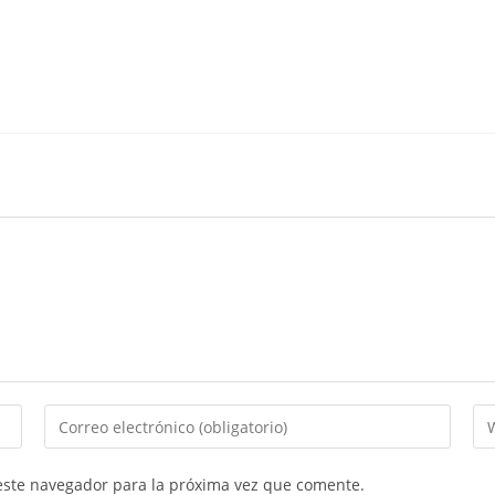
Introduce
In
tu
la
dirección
UR
este navegador para la próxima vez que comente.