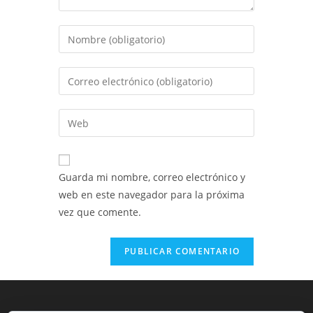
Introduce
tu
nombre
Introduce
o
tu
nombre
dirección
Introduce
de
de
la
usuario
correo
URL
para
electrónico
de
comentar
Guarda mi nombre, correo electrónico y
para
tu
web en este navegador para la próxima
comentar
web
vez que comente.
(opcional)