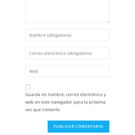
Introduce
tu
nombre
Introduce
o
tu
nombre
dirección
Introduce
de
de
la
usuario
correo
URL
para
electrónico
de
comentar
Guarda mi nombre, correo electrónico y
para
tu
web en este navegador para la próxima
comentar
web
vez que comente.
(opcional)