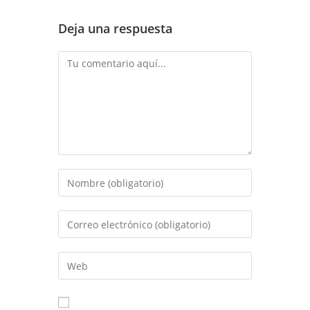
Deja una respuesta
Comentario
Introduce
tu
nombre
Introduce
o
tu
nombre
dirección
Introduce
de
de
la
usuario
correo
URL
para
electrónico