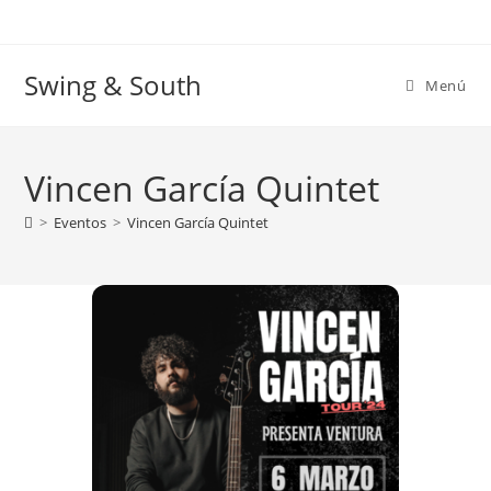
Ir
al
contenido
Swing & South
Menú
Vincen García Quintet
>
Eventos
>
Vincen García Quintet